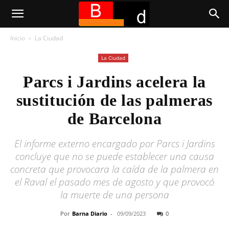
Inicio
La Ciudad
La Ciudad
Parcs i Jardins acelera la
sustitución de las palmeras
de Barcelona
El informe externo encargado por Parcs i Jardins
concluye que no se puede establecer una causa
concreta que provocara la caída de la palmera en
el Raval el pasado mes de agosto y que provocó
la muerte de una persona
Por
Barna Diario
-
09/09/2023
0