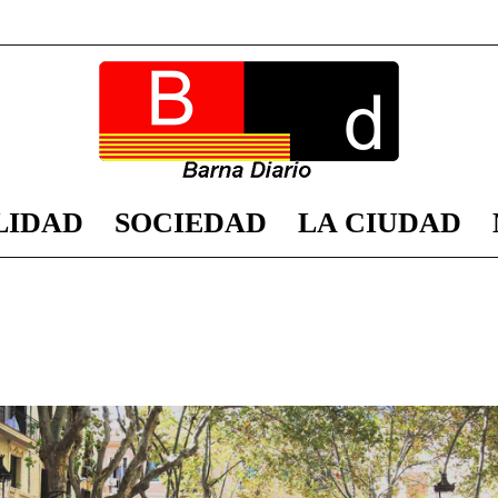
LIDAD
SOCIEDAD
LA CIUDAD
Barna
Vallcarca i els Penitents
Vila de Gràcia
Diario