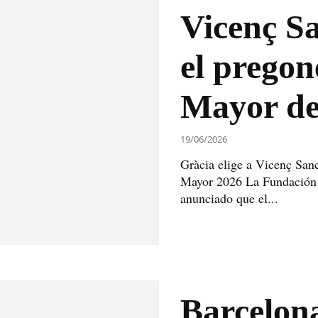
Vicenç S
el pregon
Mayor de
19/06/2026
Gràcia elige a Vicenç San
Mayor 2026 La Fundación F
anunciado que el...
Barcelon