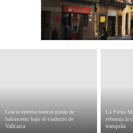
Gràcia estrena nuevas pistas de
La Fiesta M
baloncesto bajo el viaducto de
refuerza la
Vallcarca
tranquila