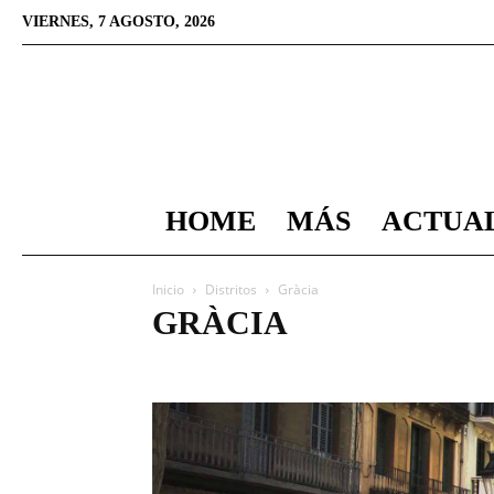
VIERNES, 7 AGOSTO, 2026
HOME
MÁS
ACTUA
Inicio
Distritos
Gràcia
GRÀCIA
Camp d'en Grassot i Gràcia Nova
El Coll
La Salut