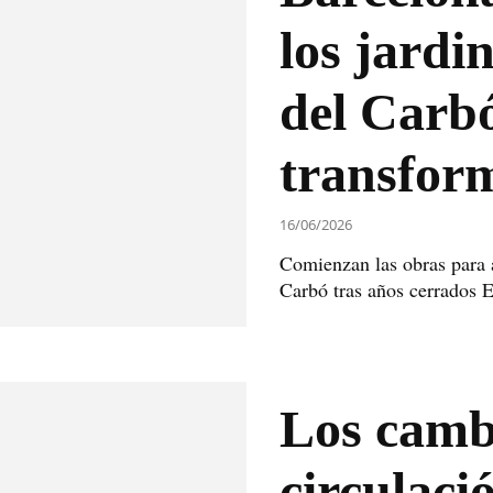
los jardi
del Carb
transform
16/06/2026
Comienzan las obras para a
Carbó tras años cerrados El 
Los camb
circulaci