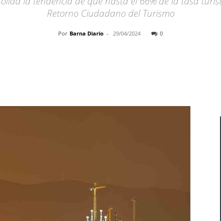
olida la tendencia de que hasta el 66% de la tasa turís
Retorno Ciudadano del Turismo
Por
Barna Diario
-
29/04/2024
0
Cuota