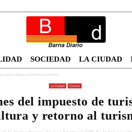
LIDAD
SOCIEDAD
LA CIUDAD
Barna
mo para cultura y retorno al turismo
La Ciudad
Cultura
nes del impuesto de tur
Diario
ltura y retorno al turi