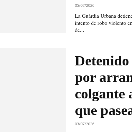
05/07/2026
La Guàrdia Urbana detiene
intento de robo violento e
de...
Detenido 
por arra
colgante
que pasea
03/07/2026