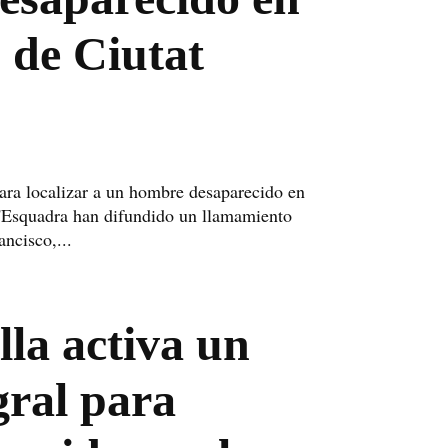
o de Ciutat
ra localizar a un hombre desaparecido en
'Esquadra han difundido un llamamiento
ancisco,...
lla activa un
gral para