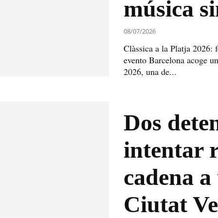
música si
08/07/2026
Clàssica a la Platja 2026: 
evento Barcelona acoge una
2026, una de...
Dos deten
intentar 
cadena a
Ciutat Ve