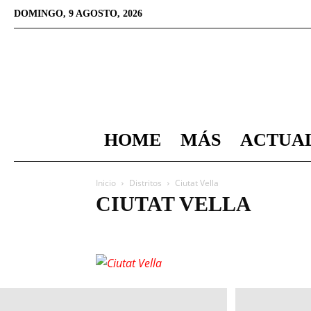
DOMINGO, 9 AGOSTO, 2026
HOME
MÁS
ACTUA
Inicio
Distritos
Ciutat Vella
CIUTAT VELLA
Barrio Gótico
El Raval
La Barceloneta
Sant Pere 