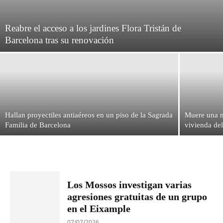
Reabre el acceso a los jardines Flora Tristán de
Barcelona tras su renovación
Hallan proyectiles antiaéreos en un piso de la Sagrada
Muere una m
Familia de Barcelona
vivienda de
Los Mossos investigan varias
agresiones gratuitas de un grupo
en el Eixample
07/07/2026