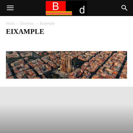
Inicio
Distritos
Eixample
EIXAMPLE
Dreta de l'Eixample
El Fort Pienc
L'Antiga Esquerra de l'Eixample
La Nova Esquerra de l'Eixample
Sagrada Familia
Sant Antoni