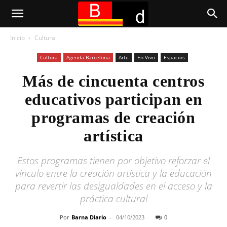
Inicio
Cultura
Cultura
Agenda Barcelona
Arte
En Vivo
Espacios
Más de cincuenta centros
educativos participan en
programas de creación
artística
Estos programas tienen por objetivo reforzar el
vínculo entre la creación artística y la educación
para revertir las desigualdades en el acceso y la
práctica cultural
Por
Barna Diario
-
04/10/2023
0