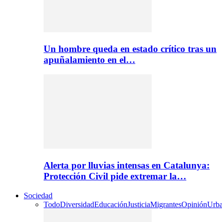
Un hombre queda en estado crítico tras un
apuñalamiento en el…
Alerta por lluvias intensas en Catalunya:
Protección Civil pide extremar la…
Sociedad
Todo
Diversidad
Educación
Justicia
Migrantes
Opinión
Urb