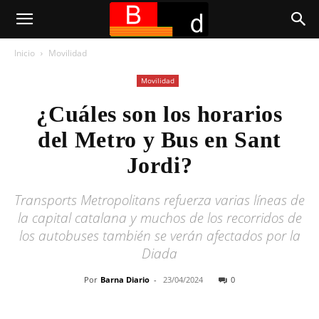
Inicio
Movilidad
Movilidad
¿Cuáles son los horarios
del Metro y Bus en Sant
Jordi?
Transports Metropolitans refuerza varias líneas de
la capital catalana y muchos de los recorridos de
los autobuses también se verán afectados por la
Diada
Por
Barna Diario
-
23/04/2024
0