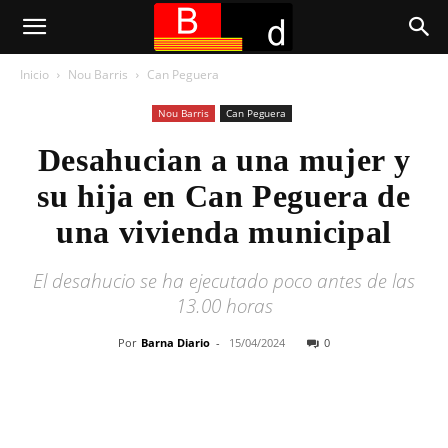
Inicio
Nou Barris
Can Peguera
Nou Barris
Can Peguera
Desahucian a una mujer y
su hija en Can Peguera de
una vivienda municipal
El desahucio se ha ejecutado poco antes de las
13.00 horas
Por
Barna Diario
-
15/04/2024
0