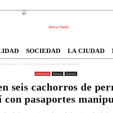
LIDAD
SOCIEDAD
LA CIUDAD
Barna
orros de perro en Sant Martí con pasaportes manipulados
Actualidad
Natura
Sucesos
en seis cachorros de per
Diario
 con pasaportes manip