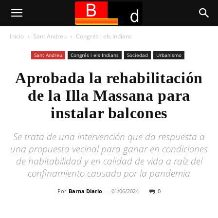
Inicio
Sant Andreu
Congrés i els Indians
Sant Andreu
Congrés i els Indians
Sociedad
Urbanismo
Aprobada la rehabilitación
de la Illa Massana para
instalar balcones
Se trata de una intervención que da respuesta a
una propuesta vecinal para ganar en condiciones
de habitabilidad y en calidad de vida a raíz del
confinamiento causado por la pandemia
Por
Barna Diario
-
01/06/2024
0