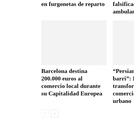
en furgonetas de reparto
falsific
ambulan
Barcelona destina
“Persia
200.000 euros al
barri”:
comercio local durante
transfo
su Capitalidad Europea
comerci
urbano