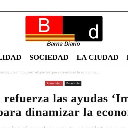
LIDAD
SOCIEDAD
LA CIUDAD
Barna
las ayudas ‘Impulsem el que fas’ para dinamizar la economía...
Actualidad
Economía
 refuerza las ayudas ‘I
Diario
 para dinamizar la econo