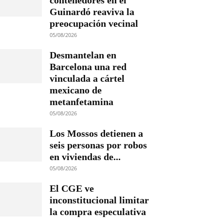
contenedores en el
Guinardó reaviva la
preocupación vecinal
05/08/2026
Desmantelan en
Barcelona una red
vinculada a cártel
mexicano de
metanfetamina
05/08/2026
Los Mossos detienen a
seis personas por robos
en viviendas de...
05/08/2026
El CGE ve
inconstitucional limitar
la compra especulativa