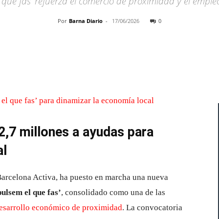
que fas’ refuerza el comercio de proximidad y el empleo
Por
Barna Diario
-
17/06/2026
0
Cuota
2,7 millones a ayudas para
al
Barcelona Activa, ha puesto en marcha una nueva
ulsem el que fas’
, consolidado como una de las
esarrollo económico de proximidad
. La convocatoria