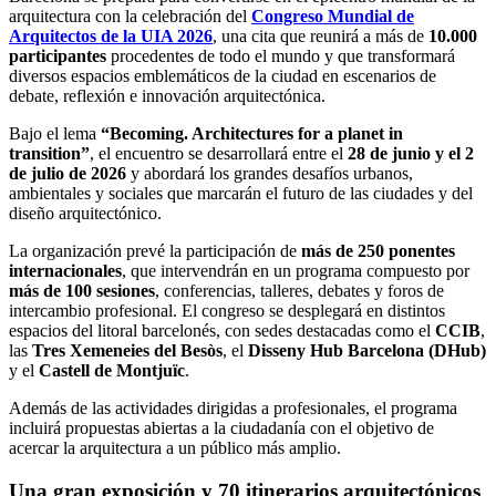
arquitectura con la celebración del
Congreso Mundial de
Arquitectos de la UIA 2026
, una cita que reunirá a más de
10.000
participantes
procedentes de todo el mundo y que transformará
diversos espacios emblemáticos de la ciudad en escenarios de
debate, reflexión e innovación arquitectónica.
Bajo el lema
“Becoming. Architectures for a planet in
transition”
, el encuentro se desarrollará entre el
28 de junio y el 2
de julio de 2026
y abordará los grandes desafíos urbanos,
ambientales y sociales que marcarán el futuro de las ciudades y del
diseño arquitectónico.
La organización prevé la participación de
más de 250 ponentes
internacionales
, que intervendrán en un programa compuesto por
más de 100 sesiones
, conferencias, talleres, debates y foros de
intercambio profesional. El congreso se desplegará en distintos
espacios del litoral barcelonés, con sedes destacadas como el
CCIB
,
las
Tres Xemeneies del Besòs
, el
Disseny Hub Barcelona (DHub)
y el
Castell de Montjuïc
.
Además de las actividades dirigidas a profesionales, el programa
incluirá propuestas abiertas a la ciudadanía con el objetivo de
acercar la arquitectura a un público más amplio.
Una gran exposición y 70 itinerarios arquitectónicos