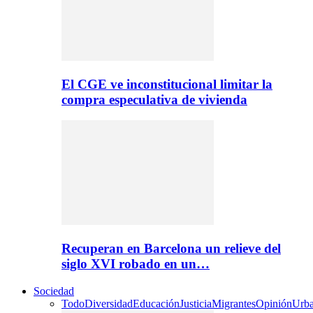
El CGE ve inconstitucional limitar la
compra especulativa de vivienda
Recuperan en Barcelona un relieve del
siglo XVI robado en un…
Sociedad
Todo
Diversidad
Educación
Justicia
Migrantes
Opinión
Urb