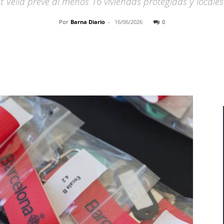
at Vella prevé al menos 16 viviendas protegidas y locale
Por
Barna Diario
-
16/06/2026
0
Cuota