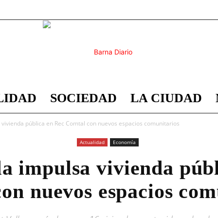
LIDAD
SOCIEDAD
LA CIUDAD
Barna
a vivienda pública en Rec Comtal con nuevos espacios comunitarios
Actualidad
Economía
la impulsa vivienda púb
Diario
on nuevos espacios com