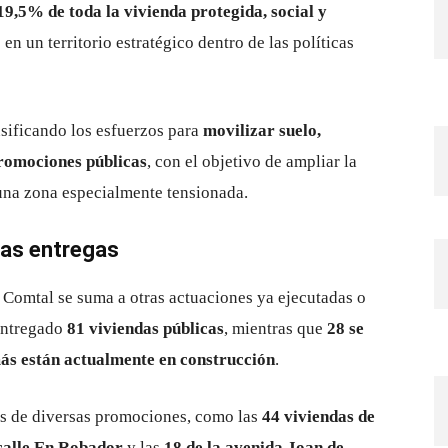
19,5% de toda la vivienda protegida, social y
e en un territorio estratégico dentro de las políticas
nsificando los esfuerzos para
movilizar suelo,
promociones públicas
, con el objetivo de ampliar la
n una zona especialmente tensionada.
as entregas
Comtal se suma a otras actuaciones ya ejecutadas o
 entregado
81 viviendas públicas
, mientras que
28 se
más están actualmente en construcción
.
ves de diversas promociones, como las
44 viviendas de
 calle En Robador
y las
18 de la avenida Joan de