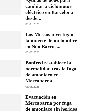
Ayudas de 600€ para
cambiar a ciclomotor
eléctrico en Barcelona
desde...
06/08/2026
Los Mossos investigan
la muerte de un hombre
en Nou Barris,...
06/08/2026
Bonfred restablece la
normalidad tras la fuga
de amoniaco en
Mercabarna
06/08/2026
Evacuación en
Mercabarna por fuga
de amoníaco sin heridos