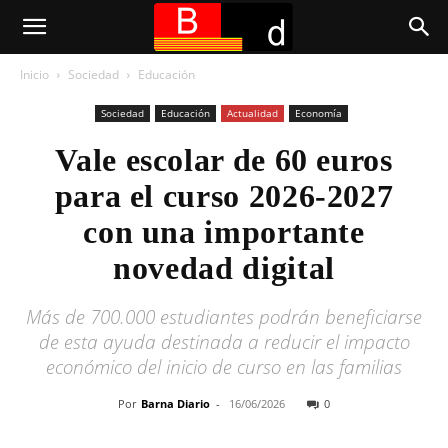
Inicio
Sociedad
Educación
Sociedad
Educación
Actualidad
Economía
Vale escolar de 60 euros
para el curso 2026-2027
con una importante
novedad digital
Más de 700.000 estudiantes podrán beneficiarse
de esta ayuda destinada a reducir el impacto
económico del inicio de curso en las familias
Por
Barna Diario
-
16/06/2026
0