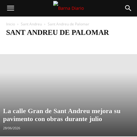
Inicio
Sant Andreu
Sant Andreu de Palomar
SANT ANDREU DE PALOMAR
Baró de Viver
Congrés i els Indians
El Bon Pastor
La Sagrera
Navas
Sant Andreu de Palomar
Trinitat Vella
La calle Gran de Sant Andreu mejora su
pavimento con obras durante julio
28/06/2026