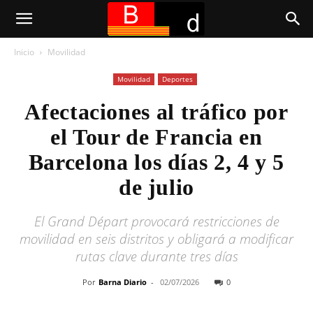
Inicio
Movilidad
Movilidad
Deportes
Afectaciones al tráfico por
el Tour de Francia en
Barcelona los días 2, 4 y 5
de julio
El Grand Départ provocará restricciones de
movilidad en seis distritos y obligará a modificar
rutas clave durante tres días
Por
Barna Diario
-
02/07/2026
0