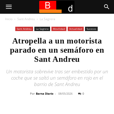
Inicio
Sant Andreu
La Sagrera
Sant Andreu
La Sagrera
Movilidad
Actualidad
Sucesos
Atropella a un motorista
parado en un semáforo en
Sant Andreu
Un motorista sobrevive tras ser embestido por un
coche que se saltó un semáforo en rojo en el
barrio de Sant Andreu
Por
Barna Diario
-
08/05/2026
0