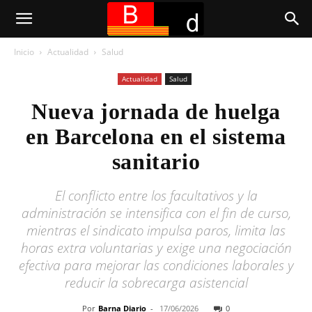
Inicio
Actualidad
Salud
Actualidad
Salud
Nueva jornada de huelga
en Barcelona en el sistema
sanitario
El conflicto entre los facultativos y la
administración se intensifica con el fin de curso,
mientras el sindicato impulsa paros, limita las
horas extra voluntarias y exige una negociación
efectiva para mejorar las condiciones laborales y
reducir la sobrecarga asistencial
Por
Barna Diario
-
17/06/2026
0