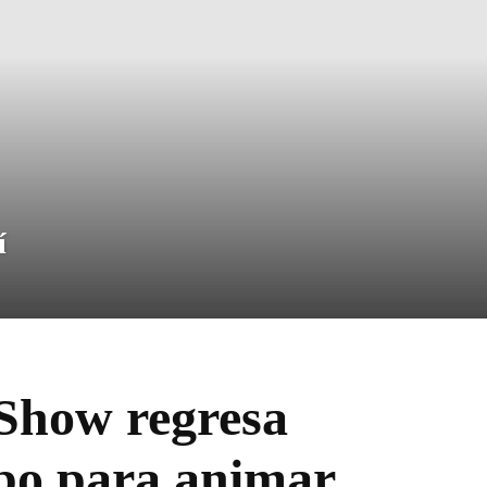
í
 Show regresa
abo para animar