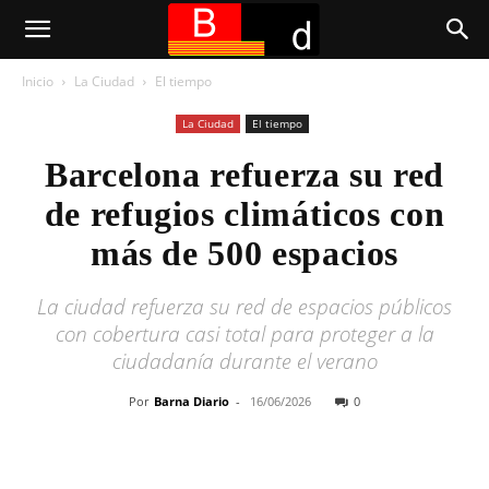
Inicio
La Ciudad
El tiempo
La Ciudad
El tiempo
Barcelona refuerza su red
de refugios climáticos con
más de 500 espacios
La ciudad refuerza su red de espacios públicos
con cobertura casi total para proteger a la
ciudadanía durante el verano
Por
Barna Diario
-
16/06/2026
0