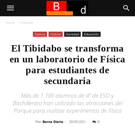
Inicio
Ciencia
Ciencia
Cultura
Sociedad
Educación
El Tibidabo se transforma
en un laboratorio de Física
para estudiantes de
secundaria
Más de 1.100 alumnos de 4º de ESO y
Bachillerato han utilizado las atracciones del
Parque para realizar experimentos de Física
Por
Barna Diario
-
28/05/2021
0