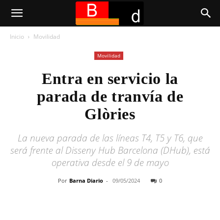
Inicio
Movilidad
Movilidad
Entra en servicio la
parada de tranvía de
Glòries
La nueva parada de las líneas T4, T5 y T6, que
será frente al Disseny Hub Barcelona (DHub), está
operativa desde el 9 de mayo
Por
Barna Diario
-
09/05/2024
0