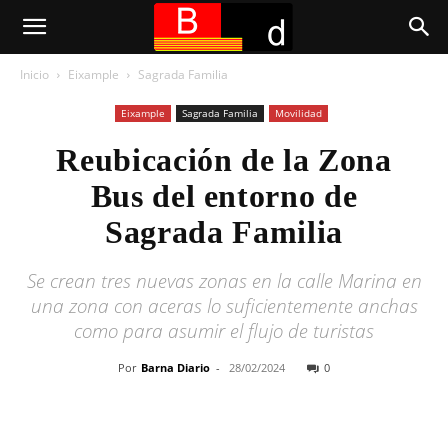
Inicio
Eixample
Sagrada Familia
Eixample
Sagrada Familia
Movilidad
Reubicación de la Zona
Bus del entorno de
Sagrada Familia
Se crean tres nuevas zonas en la calle Marina en
una zona con aceras lo suficientemente anchas
como para asumir el flujo de turistas
Por
Barna Diario
-
28/02/2024
0