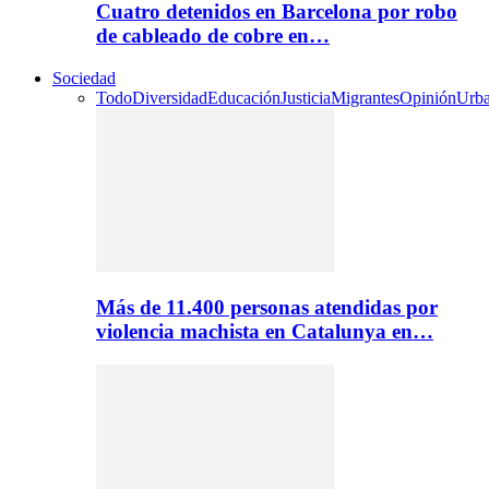
Cuatro detenidos en Barcelona por robo
de cableado de cobre en…
Sociedad
Todo
Diversidad
Educación
Justicia
Migrantes
Opinión
Urb
Más de 11.400 personas atendidas por
violencia machista en Catalunya en…