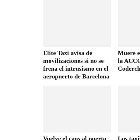
Élite Taxi avisa de
Muere e
movilizaciones si no se
la ACCO
frena el intrusismo en el
Coderc
aeropuerto de Barcelona
Vuelve el caos al puerto
Los tax