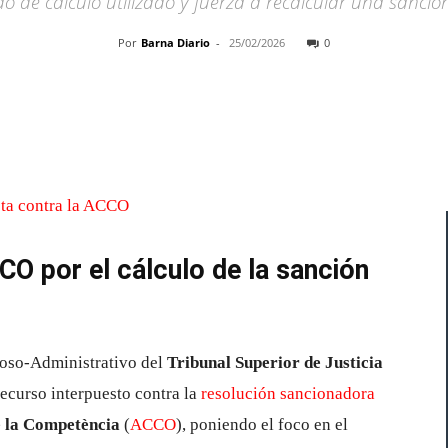
odo de cálculo utilizado y fuerza a recalcular una sanc
Por
Barna Diario
-
25/02/2026
0
Cuota
CCO por el cálculo de la sanción
ioso-Administrativo del
Tribunal Superior de Justicia
ecurso interpuesto contra la
resolución sancionadora
e la Competència
(
ACCO
), poniendo el foco en el