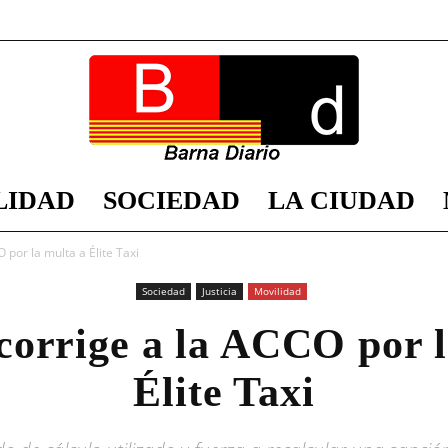
LIDAD
SOCIEDAD
LA CIUDAD
Barna
 por la multa a Élite Taxi
Sociedad
Justicia
Movilidad
corrige a la ACCO por l
Diario
Élite Taxi