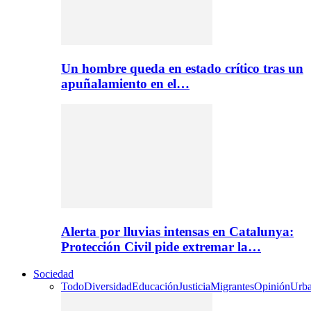
Un hombre queda en estado crítico tras un
apuñalamiento en el…
Alerta por lluvias intensas en Catalunya:
Protección Civil pide extremar la…
Sociedad
Todo
Diversidad
Educación
Justicia
Migrantes
Opinión
Urb