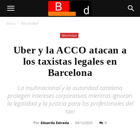
Inicio
Movilidad
Movilidad
Uber y la ACCO atacan a
los taxistas legales en
Barcelona
La multinacional y la autoridad catalana
protegen intereses corporativos mientras ignoran
la legalidad y la justicia para los profesionales del
taxi
Por
Eduardo Estrada
-
04/12/2025
0