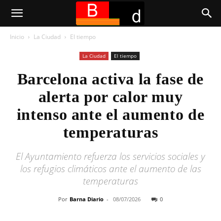
Inicio
La Ciudad
El tiempo
La Ciudad
El tiempo
Barcelona activa la fase de
alerta por calor muy
intenso ante el aumento de
temperaturas
El Ayuntamiento refuerza los servicios sociales y
los refugios climáticos ante el aumento de las
temperaturas
Por
Barna Diario
-
08/07/2026
0