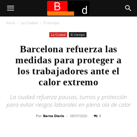
Inicio
La Ciudad
El tiempo
La Ciudad
El tiempo
Barcelona refuerza las
medidas para proteger a
los trabajadores ante el
calor extremo
La ciudad refuerza pausas, turnos y protección
para evitar riesgos laborales en plena ola de calor
Por
Barna Diario
-
08/07/2026
0