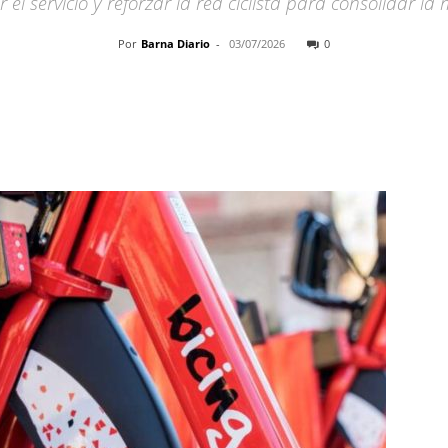
l servicio y reforzar la red ciclista para consolidar la 
Por
Barna Diario
-
03/07/2026
0
Cuota