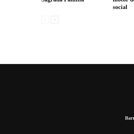
social
Barn