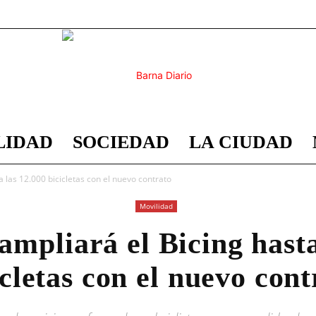
LIDAD
SOCIEDAD
LA CIUDAD
Barna
 las 12.000 bicicletas con el nuevo contrato
Movilidad
ampliará el Bicing hasta
Diario
icletas con el nuevo cont