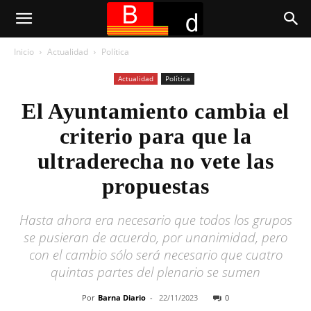
Inicio
Actualidad
Política
Actualidad
Política
El Ayuntamiento cambia el
criterio para que la
ultraderecha no vete las
propuestas
Hasta ahora era necesario que todos los grupos
se pusieran de acuerdo, por unanimidad, pero
con el cambio sólo será necesario que cuatro
quintas partes del plenario se sumen
Por
Barna Diario
-
22/11/2023
0