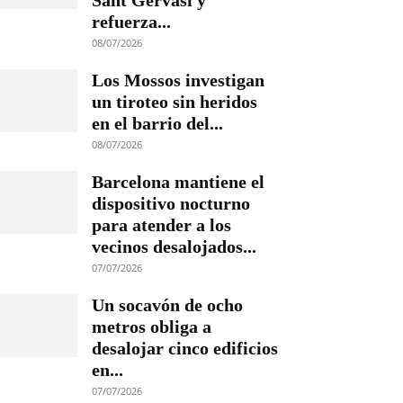
Sant Gervasi y
refuerza...
08/07/2026
Los Mossos investigan
un tiroteo sin heridos
en el barrio del...
08/07/2026
Barcelona mantiene el
dispositivo nocturno
para atender a los
vecinos desalojados...
07/07/2026
Un socavón de ocho
metros obliga a
desalojar cinco edificios
en...
07/07/2026