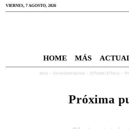
VIERNES, 7 AGOSTO, 2026
HOME
MÁS
ACTUA
Inicio
Sarrià-Sant Gervasi
El Putxet i El Farró
Pr
Próxima pu