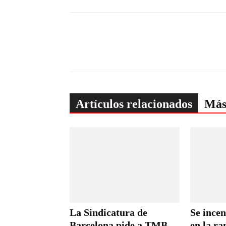
Artículos relacionados
Más
La Sindicatura de
Se ince
Barcelona pide a TMB
en la r