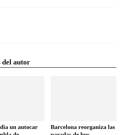
 del autor
ndia un autocar
Barcelona reorganiza las
ambla de
paradas de bus