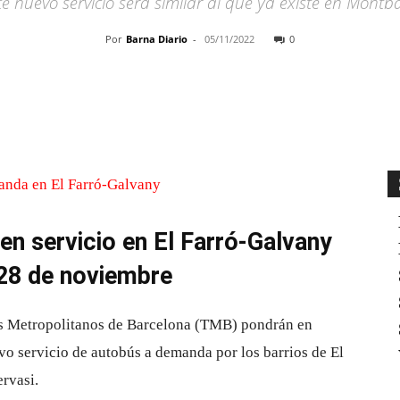
e nuevo servicio será similar al que ya existe en Mont
Por
Barna Diario
-
05/11/2022
0
Cuota
en servicio en El Farró-Galvany
 28 de noviembre
es Metropolitanos de Barcelona (TMB) pondrán en
o servicio de autobús a demanda por los barrios de El
ervasi.