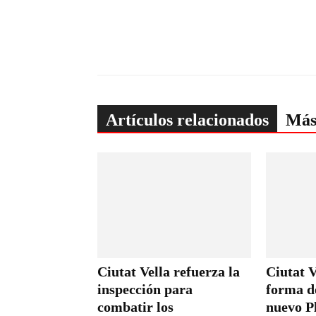
Artículos relacionados
Más
Ciutat Vella refuerza la
Ciutat V
inspección para
forma de
combatir los
nuevo P