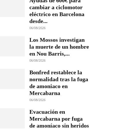
Ayudas de 600€ para
cambiar a ciclomotor
eléctrico en Barcelona
desde...
06/08/2026
Los Mossos investigan
la muerte de un hombre
en Nou Barris,...
06/08/2026
Bonfred restablece la
normalidad tras la fuga
de amoniaco en
Mercabarna
06/08/2026
Evacuación en
Mercabarna por fuga
de amoníaco sin heridos