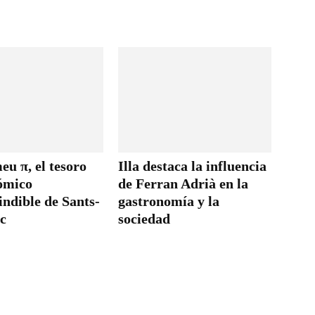
u π, el tesoro
Illa destaca la influencia
ómico
de Ferran Adrià en la
ndible de Sants-
gastronomía y la
c
sociedad