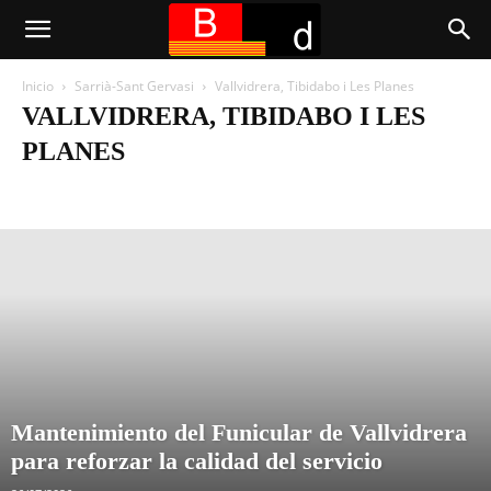
Inicio
Sarrià-Sant Gervasi
Vallvidrera, Tibidabo i Les Planes
VALLVIDRERA, TIBIDABO I LES
PLANES
El Putxet i El Farró
Las Tres Torres
Sant Gervasi-Bonanova
Sant Gervasi-Galvany
Sarrià
Vallvidrera, Tibidabo i Les Planes
Mantenimiento del Funicular de Vallvidrera
para reforzar la calidad del servicio