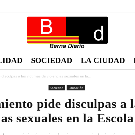
LIDAD
SOCIEDAD
LA CIUDAD
Barna
disculpas a las víctimas de violencias sexuales en la...
Sociedad
Educación
iento pide disculpas a l
Diario
ias sexuales en la Escol