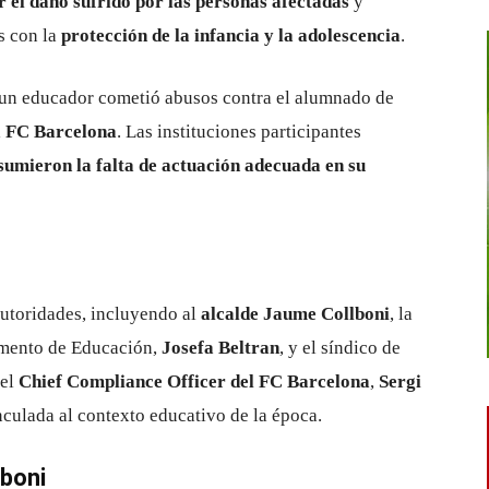
 el daño sufrido por las personas afectadas
y
s con la
protección de la infancia y la adolescencia
.
 un educador cometió abusos contra el alumnado de
l
FC Barcelona
. Las instituciones participantes
sumieron la falta de actuación adecuada en su
autoridades, incluyendo al
alcalde Jaume Collboni
, la
amento de Educación,
Josefa Beltran
, y el síndico de
 el
Chief Compliance Officer del FC Barcelona
,
Sergi
nculada al contexto educativo de la época.
lboni