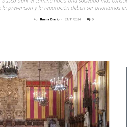
o, busca abrir el camino hacia una sociedad más conscie
la prevención y la reparación deben ser prioritarias en 
Por
Barna Diario
-
21/11/2024
0
Cuota