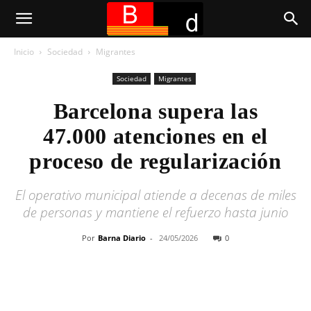
Inicio
Sociedad
Migrantes
Sociedad
Migrantes
Barcelona supera las
47.000 atenciones en el
proceso de regularización
El operativo municipal atiende a decenas de miles
de personas y mantiene el refuerzo hasta junio
Por
Barna Diario
-
24/05/2026
0