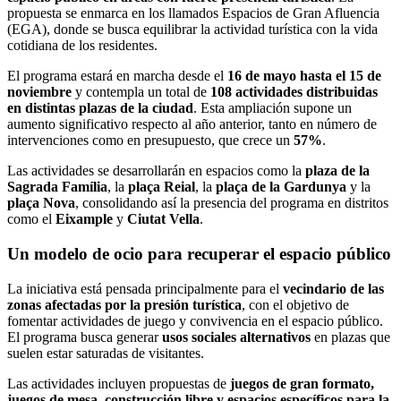
propuesta se enmarca en los llamados Espacios de Gran Afluencia
(EGA), donde se busca equilibrar la actividad turística con la vida
cotidiana de los residentes.
El programa estará en marcha desde el
16 de mayo hasta el 15 de
noviembre
y contempla un total de
108 actividades distribuidas
en distintas plazas de la ciudad
. Esta ampliación supone un
aumento significativo respecto al año anterior, tanto en número de
intervenciones como en presupuesto, que crece un
57%
.
Las actividades se desarrollarán en espacios como la
plaza de la
Sagrada Família
, la
plaça Reial
, la
plaça de la Gardunya
y la
plaça Nova
, consolidando así la presencia del programa en distritos
como el
Eixample
y
Ciutat Vella
.
Un modelo de ocio para recuperar el espacio público
La iniciativa está pensada principalmente para el
vecindario de las
zonas afectadas por la presión turística
, con el objetivo de
fomentar actividades de juego y convivencia en el espacio público.
El programa busca generar
usos sociales alternativos
en plazas que
suelen estar saturadas de visitantes.
Las actividades incluyen propuestas de
juegos de gran formato,
juegos de mesa, construcción libre y espacios específicos para la