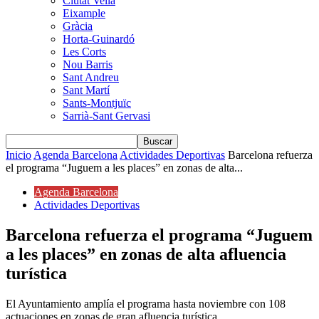
Ciutat Vella
Eixample
Gràcia
Horta-Guinardó
Les Corts
Nou Barris
Sant Andreu
Sant Martí
Sants-Montjuïc
Sarrià-Sant Gervasi
Inicio
Agenda Barcelona
Actividades Deportivas
Barcelona refuerza
el programa “Juguem a les places” en zonas de alta...
Agenda Barcelona
Actividades Deportivas
Barcelona refuerza el programa “Juguem
a les places” en zonas de alta afluencia
turística
El Ayuntamiento amplía el programa hasta noviembre con 108
actuaciones en zonas de gran afluencia turística