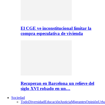
El CGE ve inconstitucional limitar la
compra especulativa de vivienda
Recuperan en Barcelona un relieve del
siglo XVI robado en un…
Sociedad
Todo
Diversidad
Educación
Justicia
Migrantes
Opinión
Urb