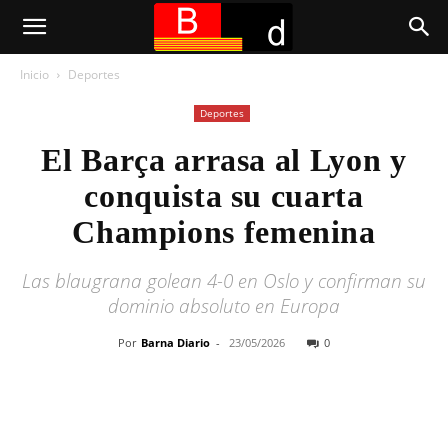
Inicio
Deportes
Deportes
El Barça arrasa al Lyon y
conquista su cuarta
Champions femenina
Las blaugrana golean 4-0 en Oslo y confirman su
dominio absoluto en Europa
Por
Barna Diario
-
23/05/2026
0