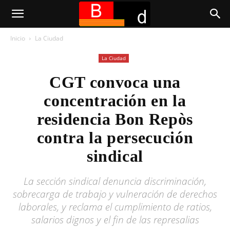
Inicio
La Ciudad
La Ciudad
CGT convoca una
concentración en la
residencia Bon Repòs
contra la persecución
sindical
La sección sindical denuncia discriminación,
sobrecarga de trabajo y vulneración de derechos
laborales, y reclama el cumplimiento de ratios,
salarios dignos y el fin de las represalias