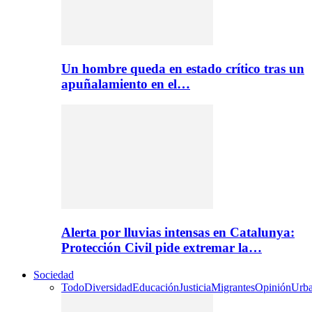
Un hombre queda en estado crítico tras un
apuñalamiento en el…
Alerta por lluvias intensas en Catalunya:
Protección Civil pide extremar la…
Sociedad
Todo
Diversidad
Educación
Justicia
Migrantes
Opinión
Urb