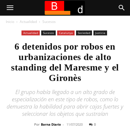
Inicio
Actualidad
Sucesos
Actualidad
Sucesos
Catalunya
Sociedad
Justicia
6 detenidos por robos en
urbanizaciones de alto
standing del Maresme y el
Gironès
El grupo había llegado a un alto grado de
especialización en este tipo de robos, como lo
demuestra la habilidad para abrir cajas fuertes y
seleccionar los objetos que sustraían
Por
Barna Diario
-
11/07/2020
0