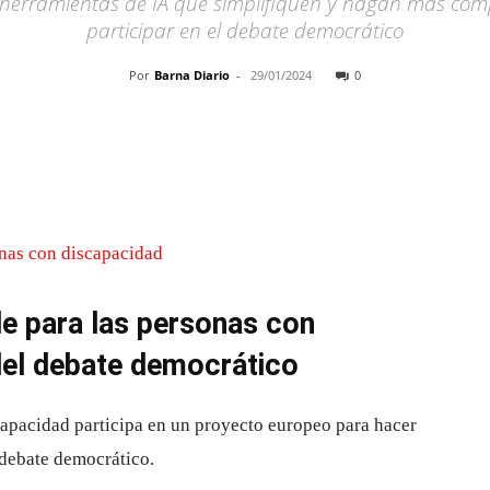
 herramientas de IA que simplifiquen y hagan más comp
participar en el debate democrático
Por
Barna Diario
-
29/01/2024
0
Cuota
e para las personas con
del debate democrático
capacidad participa en un proyecto europeo para hacer
 debate democrático.