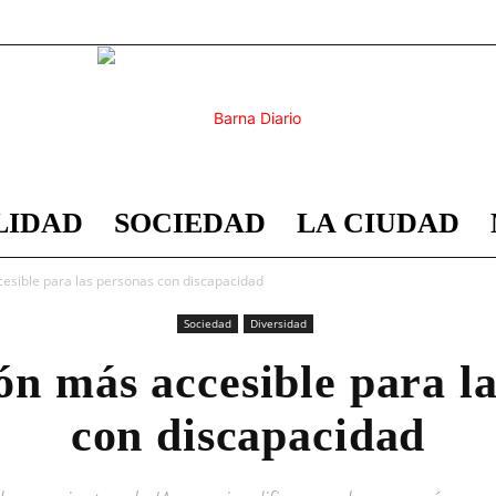
LIDAD
SOCIEDAD
LA CIUDAD
Barna
esible para las personas con discapacidad
Sociedad
Diversidad
n más accesible para l
Diario
con discapacidad