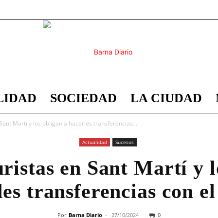
LIDAD
SOCIEDAD
LA CIUDAD
Barna
Sant Martí y los obligan a hacerles transferencias...
Actualidad
Sucesos
uristas en Sant Martí y l
Diario
les transferencias con el
Por
Barna Diario
-
27/10/2024
0