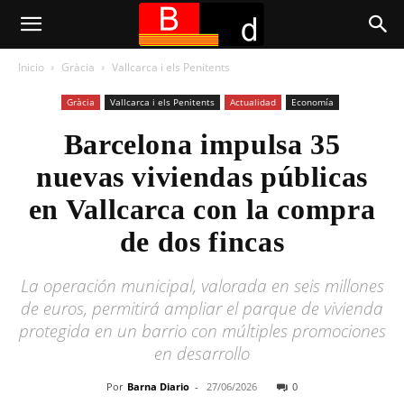
Inicio
Gràcia
Vallcarca i els Penitents
Gràcia
Vallcarca i els Penitents
Actualidad
Economía
Barcelona impulsa 35
nuevas viviendas públicas
en Vallcarca con la compra
de dos fincas
La operación municipal, valorada en seis millones
de euros, permitirá ampliar el parque de vivienda
protegida en un barrio con múltiples promociones
en desarrollo
Por
Barna Diario
-
27/06/2026
0