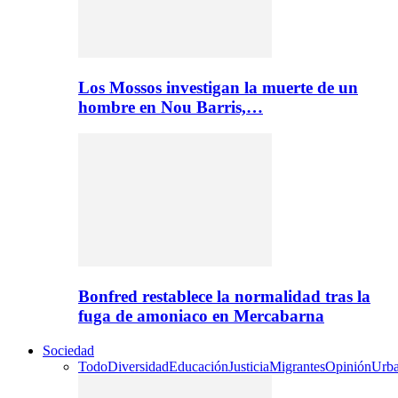
Los Mossos investigan la muerte de un
hombre en Nou Barris,…
Bonfred restablece la normalidad tras la
fuga de amoniaco en Mercabarna
Sociedad
Todo
Diversidad
Educación
Justicia
Migrantes
Opinión
Urb