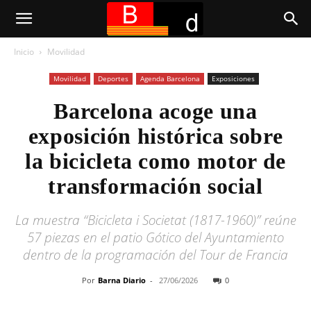
Inicio
Movilidad
Movilidad
Deportes
Agenda Barcelona
Exposiciones
Barcelona acoge una
exposición histórica sobre
la bicicleta como motor de
transformación social
La muestra “Bicicleta i Societat (1817-1960)” reúne
57 piezas en el patio Gótico del Ayuntamiento
dentro de la programación del Tour de Francia
Por
Barna Diario
-
27/06/2026
0