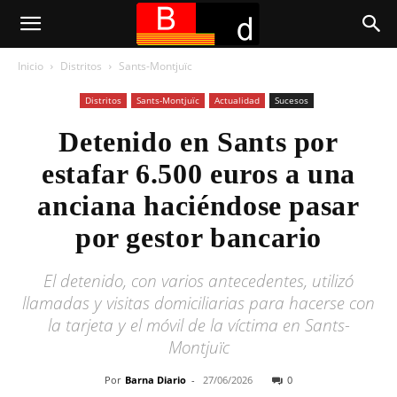
Inicio
Distritos
Sants-Montjuïc
Distritos
Sants-Montjuïc
Actualidad
Sucesos
Detenido en Sants por
estafar 6.500 euros a una
anciana haciéndose pasar
por gestor bancario
El detenido, con varios antecedentes, utilizó
llamadas y visitas domiciliarias para hacerse con
la tarjeta y el móvil de la víctima en Sants-
Montjuïc
Por
Barna Diario
-
27/06/2026
0