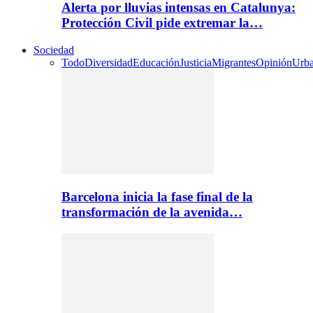
Alerta por lluvias intensas en Catalunya:
Protección Civil pide extremar la…
Sociedad
Todo
Diversidad
Educación
Justicia
Migrantes
Opinión
Urb
Barcelona inicia la fase final de la
transformación de la avenida…