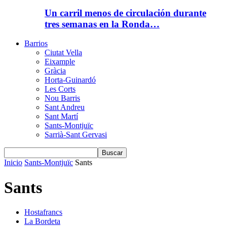
Un carril menos de circulación durante
tres semanas en la Ronda…
Barrios
Ciutat Vella
Eixample
Gràcia
Horta-Guinardó
Les Corts
Nou Barris
Sant Andreu
Sant Martí
Sants-Montjuïc
Sarrià-Sant Gervasi
Inicio
Sants-Montjuïc
Sants
Sants
Hostafrancs
La Bordeta