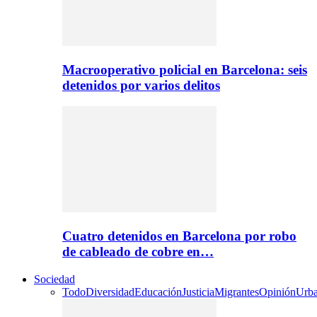
Macrooperativo policial en Barcelona: seis
detenidos por varios delitos
Cuatro detenidos en Barcelona por robo
de cableado de cobre en…
Sociedad
Todo
Diversidad
Educación
Justicia
Migrantes
Opinión
Urb