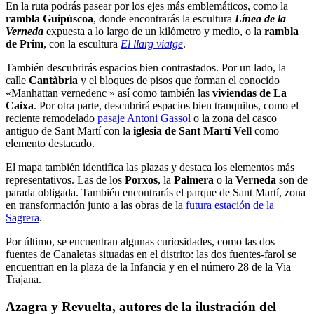
En la ruta podrás pasear por los ejes más emblemáticos, como la
rambla Guipúscoa
, donde encontrarás la escultura
Línea de la
Verneda
expuesta a lo largo de un kilómetro y medio, o la
rambla
de Prim
, con la escultura
El llarg viatge
.
También descubrirás espacios bien contrastados. Por un lado, la
calle
Cantàbria
y el bloques de pisos que forman el conocido
«Manhattan vernedenc » así como también las
viviendas de La
Caixa
. Por otra parte, descubrirá espacios bien tranquilos, como el
reciente remodelado
pasaje Antoni Gassol
o la zona del casco
antiguo de Sant Martí con la
iglesia de Sant Martí Vell
como
elemento destacado.
El mapa también identifica las plazas y destaca los elementos más
representativos. Las de los
Porxos
, la
Palmera
o la
Verneda
son de
parada obligada. También encontrarás el parque de Sant Martí, zona
en transformación junto a las obras de la
futura estación de la
Sagrera
.
Por último, se encuentran algunas curiosidades, como las dos
fuentes de Canaletas situadas en el distrito: las dos fuentes-farol se
encuentran en la plaza de la Infancia y en el número 28 de la Via
Trajana.
Azagra y Revuelta, autores de la ilustración del